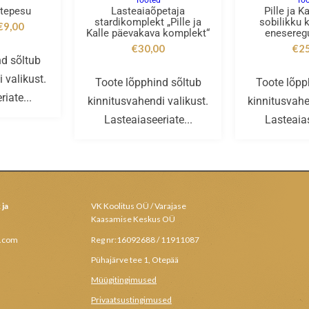
d
Tooted
To
ätepesu
Lasteaiaõpetaja
Pille ja K
stardikomplekt „Pille ja
sobilikku 
€
9,00
Kalle päevakava komplekt“
enesereg
€
30,00
€
2
nd sõltub
 valikust.
Toote lõpphind sõltub
Toote lõpp
iate...
kinnitusvahendi valikust.
kinnitusvahe
Lasteaiaseeriate...
Lasteaias
 ja
VK Koolitus OÜ / Varajase
Kaasamise Keskus OÜ
l.com
Reg nr:16092688 / 11911087
Pühajärve tee 1, Otepää
Müügitingimused
Privaatsustingimused