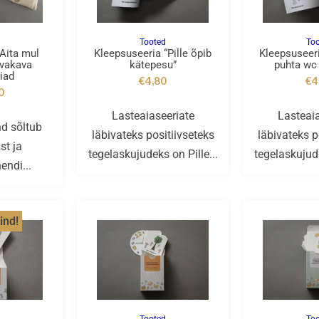
d
Tooted
To
“Aita mul
Kleepsuseeria “Pille õpib
Kleepsuseeri
evakava
kätepesu”
puhta wc
riad
€
4,80
€
4
0
Lasteaiaseeriate
Lasteai
nd sõltub
läbivateks positiivseteks
läbivateks p
st ja
tegelaskujudeks on Pille...
tegelaskujude
endi...
ind!