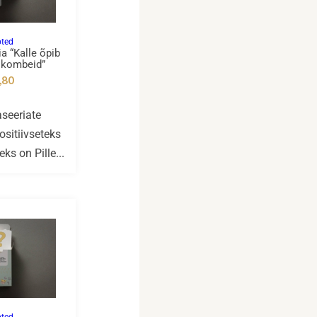
oted
a “Kalle õpib
 kombeid”
,80
aseeriate
ositiivseteks
ks on Pille...