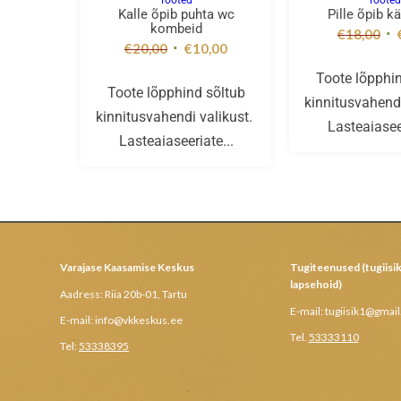
Tooted
Toote
Kalle õpib puhta wc
Pille õpib k
kombeid
€
18,00
€
20,00
€
10,00
Toote lõpphi
Toote lõpphind sõltub
kinnitusvahendi
kinnitusvahendi valikust.
Lasteaiaseer
Lasteaiaseeriate...
Varajase Kaasamise Keskus
Tugiteenused (tugiisik
lapsehoid)
Aadress: Riia 20b-01, Tartu
E-mail: tugiisik1@gmai
E-mail: info@vkkeskus.ee
Tel.
53333110
Tel:
53338395