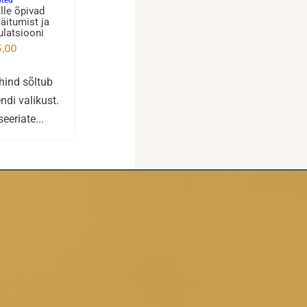
oted
alle õpivad
käitumist ja
ulatsiooni
5,00
hind sõltub
ndi valikust.
eeriate...