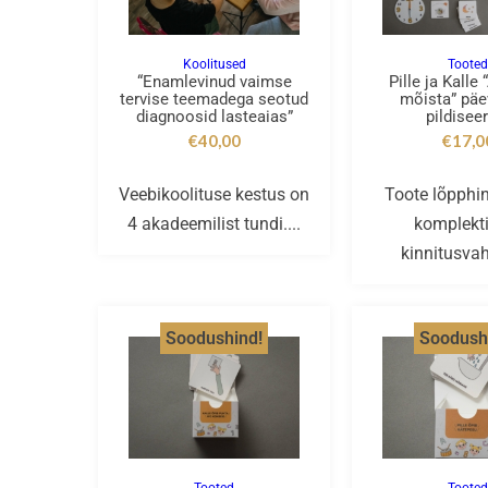
Koolitused
Toote
“Enamlevinud vaimse
Pille ja Kalle 
tervise teemadega seotud
mõista” pä
diagnoosid lasteaias”
pildisee
€
40,00
€
17,0
Veebikoolituse kestus on
Toote lõpphi
4 akadeemilist tundi....
komplekti
kinnitusvah
Soodushind!
Soodush