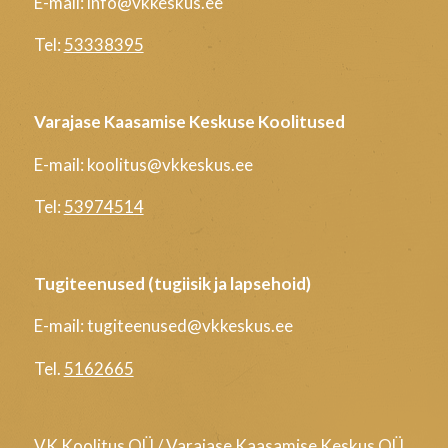
E-mail: info@vkkeskus.ee
Tel:
53338395
Varajase Kaasamise Keskuse Koolitused
E-mail: koolitus@vkkeskus.ee
Tel:
53974514
Tugiteenused (tugiisik ja lapsehoid)
E-mail: tugiteenused@vkkeskus.ee
Tel.
5162665
VK Koolitus OÜ / Varajase Kaasamise Keskus OÜ