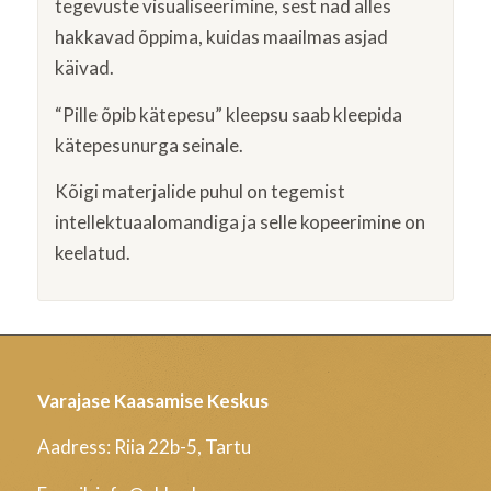
tegevuste visualiseerimine, sest nad alles
hakkavad õppima, kuidas maailmas asjad
käivad.
“Pille õpib kätepesu” kleepsu saab kleepida
kätepesunurga seinale.
Kõigi materjalide puhul on tegemist
intellektuaalomandiga ja selle kopeerimine on
keelatud.
Varajase Kaasamise Keskus
Aadress: Riia 22b-5, Tartu