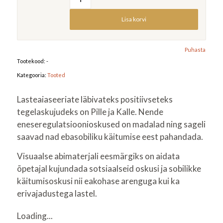
Lisa korvi
Puhasta
Tootekood:
-
Kategooria:
Tooted
Lasteaiaseeriate läbivateks positiivseteks
tegelaskujudeks on Pille ja Kalle. Nende
eneseregulatsioonioskused on madalad ning sageli
saavad nad ebasobiliku käitumise eest pahandada.
Visuaalse abimaterjali eesmärgiks on aidata
õpetajal kujundada sotsiaalseid oskusi ja sobilikke
käitumisoskusi nii eakohase arenguga kui ka
erivajadustega lastel.
Loading...