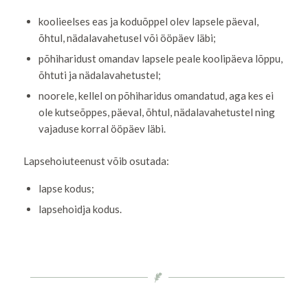
koolieelses eas ja koduõppel olev lapsele päeval,
õhtul, nädalavahetusel või ööpäev läbi;
põhiharidust omandav lapsele peale koolipäeva lõppu,
õhtuti ja nädalavahetustel;
noorele, kellel on põhiharidus omandatud, aga kes ei
ole kutseõppes, päeval, õhtul, nädalavahetustel ning
vajaduse korral ööpäev läbi.
Lapsehoiuteenust võib osutada:
lapse kodus;
lapsehoidja kodus.