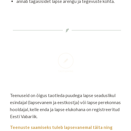
annab tagasisidet lapse arengu ja tegevuste kohta.
TAOTLEMINE
Teenuseid on õigus taotleda puudega lapse seaduslikul
esindajal (lapsevanem ja eestkostja) või lapse perekonnas
hooldajal, kelle enda ja lapse elukohana on registreeritud
Eesti Vabariik.
Teenuste saamiseks tuleb lapsevanemal täita ning