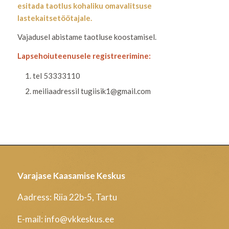
esitada taotlus kohaliku omavalitsuse
lastekaitsetöötajale.
Vajadusel abistame taotluse koostamisel.
Lapsehoiuteenusele registreerimine:
tel 53333110
meiliaadressil tugiisik1@gmail.com
Varajase Kaasamise Keskus
Aadress: Riia 22b-5, Tartu
E-mail: info@vkkeskus.ee