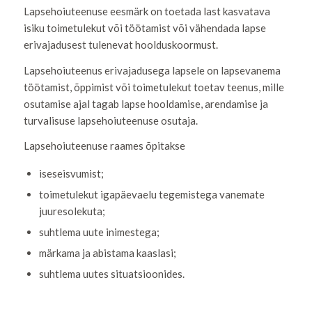
Lapsehoiuteenuse eesmärk on toetada last kasvatava
isiku toimetulekut või töötamist või vähendada lapse
erivajadusest tulenevat hoolduskoormust.
Lapsehoiuteenus erivajadusega lapsele on lapsevanema
töötamist, õppimist või toimetulekut toetav teenus, mille
osutamise ajal tagab lapse hooldamise, arendamise ja
turvalisuse lapsehoiuteenuse osutaja.
Lapsehoiuteenuse raames õpitakse
iseseisvumist;
toimetulekut igapäevaelu tegemistega vanemate
juuresolekuta;
suhtlema uute inimestega;
märkama ja abistama kaaslasi;
suhtlema uutes situatsioonides.