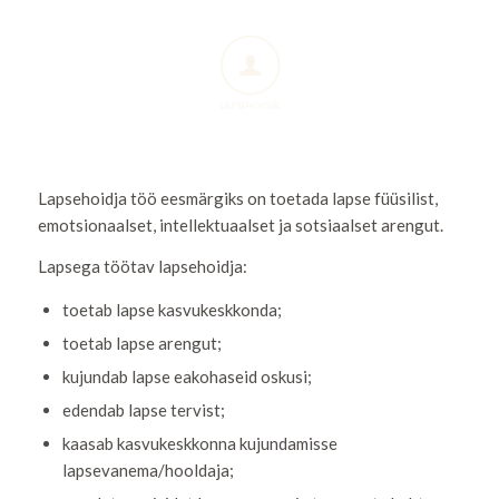
LAPSEHOIDJA
Lapsehoidja töö eesmärgiks on toetada lapse füüsilist,
emotsionaalset, intellektuaalset ja sotsiaalset arengut.
Lapsega töötav lapsehoidja:
toetab lapse kasvukeskkonda;
toetab lapse arengut;
kujundab lapse eakohaseid oskusi;
edendab lapse tervist;
kaasab kasvukeskkonna kujundamisse
lapsevanema/hooldaja;