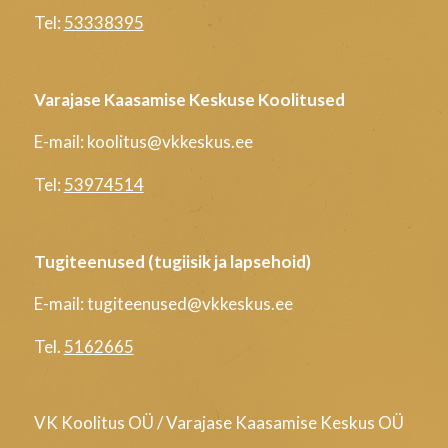
Tel:
53338395
Varajase Kaasamise Keskuse Koolitused
E-mail: koolitus@vkkeskus.ee
Tel:
53974514
Tugiteenused (tugiisik ja lapsehoid)
E-mail: tugiteenused@vkkeskus.ee
Tel.
5162665
VK Koolitus OÜ / Varajase Kaasamise Keskus OÜ