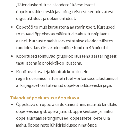
„Täienduskoolituse standard“, käesolevast
õppekorralduseeskirjast ning teistest seonduvatest
õigusaktidest ja dokumentidest.
Õppetöö toimub kursustena aastaringselt. Kursused
toimuvad õppekavas määratud mahus tunniplaani
alusel. Kursuste mahtu arvestatakse akadeemilistes
tundides, kus üks akadeemiline tund on 45 minutit.
Koolitused toimuvad grupikoolitustena aastaringselt,
tasulistena ja projektikoolitustena.
Koolitusel osaleja kinnitab koolitusele
registreerumisel interneti teel või kursuse alustamisel
allkirjaga, et on tutvunud õppekorralduseeskirjaga.
Täiendusõppekursuse õppekava
Õppekava on õppe alusdokument, mis määrab kindlaks
õppe eesmärgid, õpiväljundid, õppe kestuse ja mahu,
õppe alustamise tingimused, õppeainete loetelu ja
mahu, õppeainete lühikirjeldused ning õppe