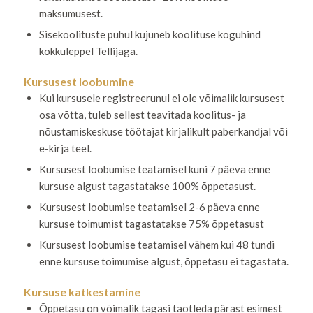
maksumusest.
Sisekoolituste puhul kujuneb koolituse koguhind
kokkuleppel Tellijaga.
Kursusest loobumine
Kui kursusele registreerunul ei ole võimalik kursusest
osa võtta, tuleb sellest teavitada koolitus- ja
nõustamiskeskuse töötajat kirjalikult paberkandjal või
e-kirja teel.
Kursusest loobumise teatamisel kuni 7 päeva enne
kursuse algust tagastatakse 100% õppetasust.
Kursusest loobumise teatamisel 2-6 päeva enne
kursuse toimumist tagastatakse 75% õppetasust
Kursusest loobumise teatamisel vähem kui 48 tundi
enne kursuse toimumise algust, õppetasu ei tagastata.
Kursuse katkestamine
Õppetasu on võimalik tagasi taotleda pärast esimest