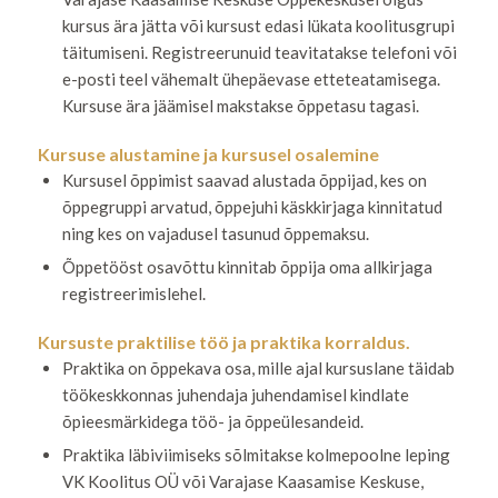
kursus ära jätta või kursust edasi lükata koolitusgrupi
täitumiseni. Registreerunuid teavitatakse telefoni või
e-posti teel vähemalt ühepäevase etteteatamisega.
Kursuse ära jäämisel makstakse õppetasu tagasi.
Kursuse alustamine ja kursusel osalemine
Kursusel õppimist saavad alustada õppijad, kes on
õppegruppi arvatud, õppejuhi käskkirjaga kinnitatud
ning kes on vajadusel tasunud õppemaksu.
Õppetööst osavõttu kinnitab õppija oma allkirjaga
registreerimislehel.
Kursuste praktilise töö ja praktika korraldus.
Praktika on õppekava osa, mille ajal kursuslane täidab
töökeskkonnas juhendaja juhendamisel kindlate
õpieesmärkidega töö- ja õppeülesandeid.
Praktika läbiviimiseks sõlmitakse kolmepoolne leping
VK Koolitus OÜ või Varajase Kaasamise Keskuse,