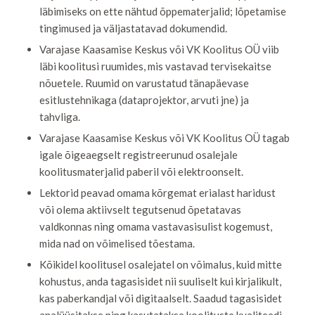
läbimiseks on ette nähtud õppematerjalid; lõpetamise
tingimused ja väljastatavad dokumendid.
Varajase Kaasamise Keskus või VK Koolitus OÜ viib
läbi koolitusi ruumides, mis vastavad tervisekaitse
nõuetele. Ruumid on varustatud tänapäevase
esitlustehnikaga (dataprojektor, arvuti jne) ja
tahvliga.
Varajase Kaasamise Keskus või VK Koolitus OÜ tagab
igale õigeaegselt registreerunud osalejale
koolitusmaterjalid paberil või elektroonselt.
Lektorid peavad omama kõrgemat erialast haridust
või olema aktiivselt tegutsenud õpetatavas
valdkonnas ning omama vastavasisulist kogemust,
mida nad on võimelised tõestama.
Kõikidel koolitusel osalejatel on võimalus, kuid mitte
kohustus, anda tagasisidet nii suuliselt kui kirjalikult,
kas paberkandjal või digitaalselt. Saadud tagasisidet
analüüsitakse ning kasutatakse koolituste kvaliteedi