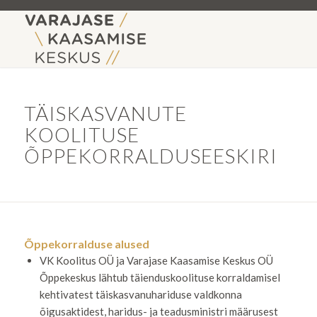
TÄISKASVANUTE
KOOLITUSE
ÕPPEKORRALDUSEESKIRI
Õppekorralduse alused
VK Koolitus OÜ ja Varajase Kaasamise Keskus OÜ
Õppekeskus lähtub täienduskoolituse korraldamisel
kehtivatest täiskasvanuhariduse valdkonna
õigusaktidest, haridus- ja teadusministri määrusest