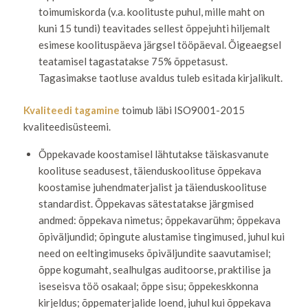
toimumiskorda (v.a. koolituste puhul, mille maht on
kuni 15 tundi) teavitades sellest õppejuhti hiljemalt
esimese koolituspäeva järgsel tööpäeval. Õigeaegsel
teatamisel tagastatakse 75% õppetasust.
Tagasimakse taotluse avaldus tuleb esitada kirjalikult.
Kvaliteedi tagamine
toimub läbi ISO9001-2015
kvaliteedisüsteemi.
Õppekavade koostamisel lähtutakse täiskasvanute
koolituse seadusest, täienduskoolituse õppekava
koostamise juhendmaterjalist ja täienduskoolituse
standardist. Õppekavas sätestatakse järgmised
andmed: õppekava nimetus; õppekavarühm; õppekava
õpiväljundid; õpingute alustamise tingimused, juhul kui
need on eeltingimuseks õpiväljundite saavutamisel;
õppe kogumaht, sealhulgas auditoorse, praktilise ja
iseseisva töö osakaal; õppe sisu; õppekeskkonna
kirjeldus; õppematerjalide loend, juhul kui õppekava