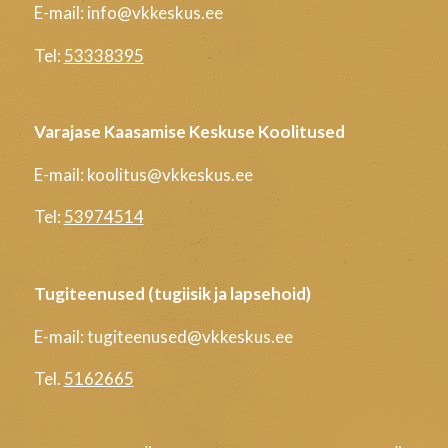
E-mail: info@vkkeskus.ee
Tel:
53338395
Varajase Kaasamise Keskuse Koolitused
E-mail: koolitus@vkkeskus.ee
Tel:
53974514
Tugiteenused (tugiisik ja lapsehoid)
E-mail: tugiteenused@vkkeskus.ee
Tel.
5162665