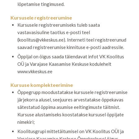
lõpetamise tingimused.
Kursusele registreerumine
Kursusele registreerumiseks tuleb saata
vastavasisuline taotlus e-posti teel
(koolitus@vkkeskus.ee). Interneti teel registreerunud
saavad registreerumise kinnituse e-posti aadressile.
Õppijal on õigus saada täiendavat infot VK Koolitus
OÜ ja Varajase Kaasamise Keskuse kodulehelt
www.vkkeskus.ee
Kursuse komplekteerimine
Õppegrupp moodustatakse kursusele registreerumise
järjekorra alusel, seejuures arvestatakse õppekavas
sätestatud õppima asumise eeltingimuste täitmist.
Kursuse alustamiseks koostatakse kursusel õppijate
nimekiri;
Koolitusgrupi mittetäitumisel on VK Koolitus OÜl ja
Varajase Kaasamise Keskuse Õppekeskusel õigus