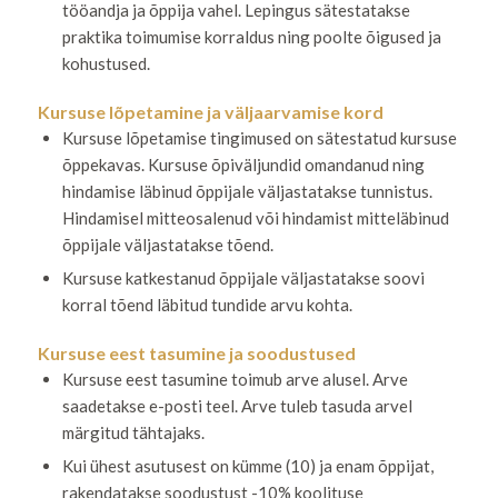
tööandja ja õppija vahel. Lepingus sätestatakse
praktika toimumise korraldus ning poolte õigused ja
kohustused.
Kursuse lõpetamine ja väljaarvamise kord
Kursuse lõpetamise tingimused on sätestatud kursuse
õppekavas. Kursuse õpiväljundid omandanud ning
hindamise läbinud õppijale väljastatakse tunnistus.
Hindamisel mitteosalenud või hindamist mitteläbinud
õppijale väljastatakse tõend.
Kursuse katkestanud õppijale väljastatakse soovi
korral tõend läbitud tundide arvu kohta.
Kursuse eest tasumine ja soodustused
Kursuse eest tasumine toimub arve alusel. Arve
saadetakse e-posti teel. Arve tuleb tasuda arvel
märgitud tähtajaks.
Kui ühest asutusest on kümme (10) ja enam õppijat,
rakendatakse soodustust -10% koolituse