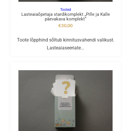
Tooted
Lasteaiaõpetaja stardikomplekt „Pille ja Kalle
päevakava komplekt“
€
30,00
Toote lõpphind sõltub kinnitusvahendi valikust.
Lasteaiaseeriate...