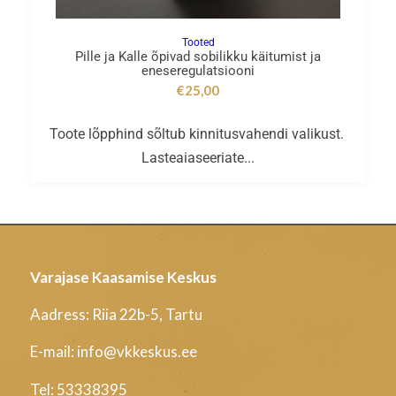
Tooted
Pille ja Kalle õpivad sobilikku käitumist ja
eneseregulatsiooni
€
25,00
Toote lõpphind sõltub kinnitusvahendi valikust.
Lasteaiaseeriate...
Varajase Kaasamise Keskus
Aadress: Riia 22b-5, Tartu
E-mail: info@vkkeskus.ee
Tel:
53338395