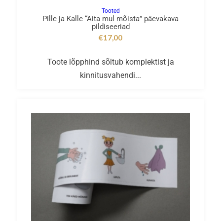
Tooted
Pille ja Kalle “Aita mul mõista” päevakava
pildiseeriad
€
17,00
Toote lõpphind sõltub komplektist ja
kinnitusvahendi...