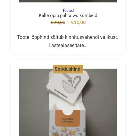
Tooted
Kalle õpib puhta wc kombeid
€
20,00
€
10,00
Toote lõpphind sõltub kinnitusvahendi valikust.
Lasteaiaseeriate...
Soodushind!