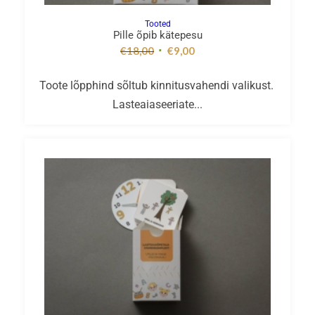
Tooted
Pille õpib kätepesu
€
18,00
€
9,00
Toote lõpphind sõltub kinnitusvahendi valikust.
Lasteaiaseeriate...