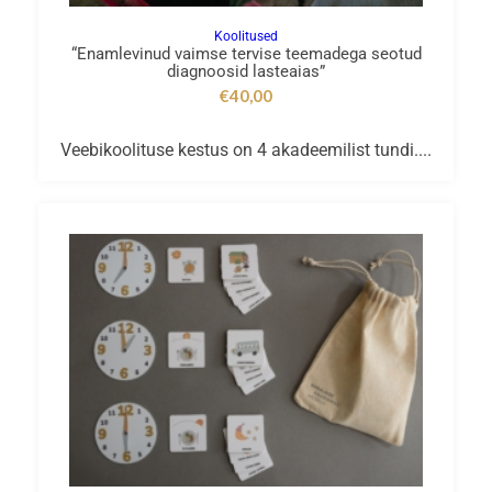
Koolitused
“Enamlevinud vaimse tervise teemadega seotud
diagnoosid lasteaias”
€
40,00
Veebikoolituse kestus on 4 akadeemilist tundi....