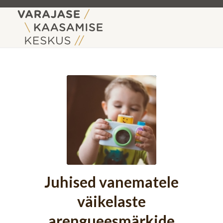
Juhised vanematele
väikelaste
arengueesmärkide