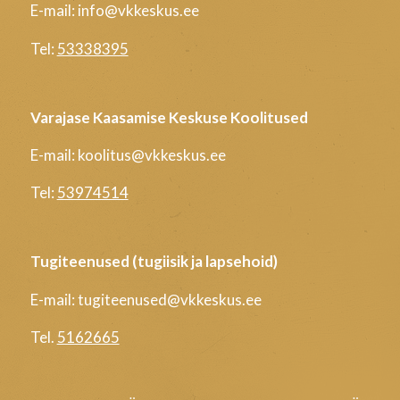
E-mail: info@vkkeskus.ee
Tel:
53338395
Varajase Kaasamise Keskuse Koolitused
E-mail: koolitus@vkkeskus.ee
Tel:
53974514
Tugiteenused (tugiisik ja lapsehoid)
E-mail: tugiteenused@vkkeskus.ee
Tel.
5162665