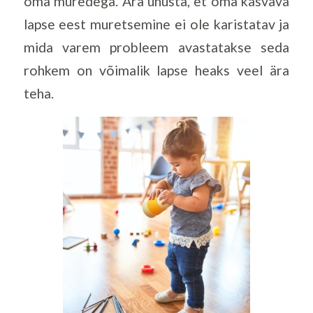
oma muredega. Ära unusta, et oma kasvava
lapse ees
t
muretsemine ei ole karistatav ja
mida varem probleem avastatakse seda
rohkem on võimalik lapse heaks veel ära
teha.