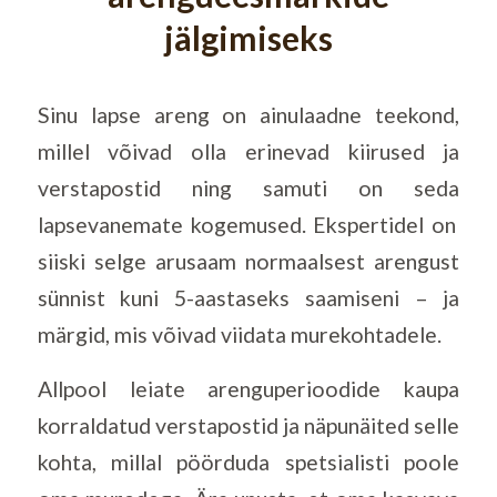
jälgimiseks
Sinu lapse areng on ainulaadne teekond,
millel võivad olla erinevad kiirused ja
verstapostid ning samuti on seda
lapsevanemate kogemused. Ekspertidel on
siiski selge arusaam normaalsest arengust
sünnist kuni 5-aastaseks saamiseni – ja
märgid, mis võivad viidata murekohtadele
.
Allpool leiate arenguperioodide kaupa
korraldatud verstapostid ja näpunäited selle
kohta, millal pöörduda spetsialisti poole