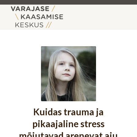
Kuidas trauma ja
pikaajaline stress
mõjutavad arenevat aju