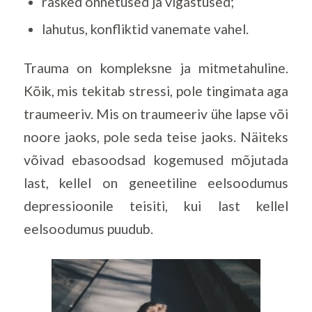
rasked õnnetused ja vigastused;
lahutus, konfliktid vanemate vahel.
Trauma on kompleksne ja mitmetahuline.
Kõik, mis tekitab stressi, pole tingimata aga
traumeeriv. Mis on traumeeriv ühe lapse või
noore jaoks, pole seda teise jaoks. Näiteks
võivad ebasoodsad kogemused mõjutada
last, kellel on geneetiline eelsoodumus
depressioonile teisiti, kui last kellel
eelsoodumus puudub.