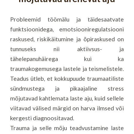
Probleemid töömälu ja täidesaatvate
funktsioonidega, emotsiooniregulatsiooni
raskused, riskikäitumine ja õpiraskused on
tunnuseks nii aktiivsus- ja
tähelepanuhäirega kui ka
traumakogemusega lastele ja teismelistele.
Teadus ütleb, et kokkupuude traumaatiliste
sündmustega ja pikaajaline stress
mõjutavad kahtlemata laste aju, kuid sellele
viitavad välised märgid on harva ilmsed või
kergesti diagnoositavad.
Trauma ja selle mõju teadvustamine laste