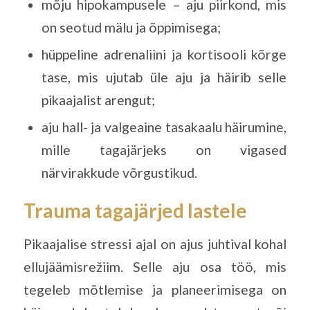
mõju hipokampusele – aju piirkond, mis
on seotud mälu ja õppimisega;
hüppeline adrenaliini ja kortisooli kõrge
tase, mis ujutab üle aju ja häirib selle
pikaajalist arengut;
aju hall- ja valgeaine tasakaalu häirumine,
mille tagajärjeks on vigased
närvirakkude võrgustikud.
Trauma tagajärjed lastele
Pikaajalise stressi ajal on ajus juhtival kohal
ellujäämisrežiim. Selle aju osa töö, mis
tegeleb mõtlemise ja planeerimisega on