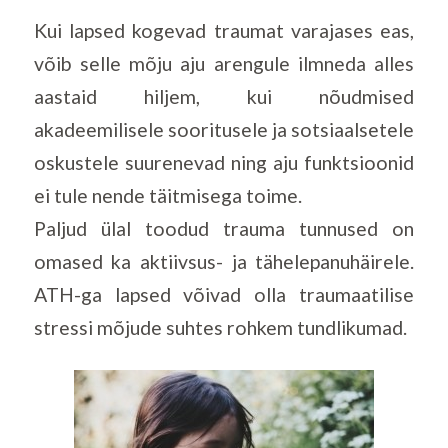
Kui lapsed kogevad traumat varajases eas,
võib selle mõju aju arengule ilmneda alles
aastaid hiljem, kui nõudmised
akadeemilisele sooritusele ja sotsiaalsetele
oskustele suurenevad ning aju funktsioonid
ei tule nende täitmisega toime.
Paljud ülal toodud trauma tunnused on
omased ka aktiivsus- ja tähelepanuhäirele.
ATH-ga lapsed võivad olla traumaatilise
stressi mõjude suhtes rohkem tundlikumad.