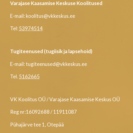
Varajase Kaasamise Keskuse Koolitused
E-mail: koolitus@vkkeskus.ee
Tel:
53974514
Tugiteenused (tugiisik ja lapsehoid)
E-mail: tugiteenused@vkkeskus.ee
Tel.
5162665
VK Koolitus OÜ / Varajase Kaasamise Keskus OÜ
Reg nr:16092688 / 11911087
Pühajärve tee 1, Otepää