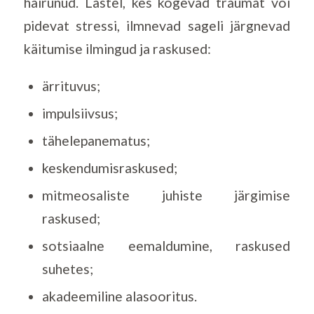
häirunud. Lastel, kes kogevad traumat või
pidevat stressi, ilmnevad sageli järgnevad
käitumise ilmingud ja raskused:
ärrituvus;
impulsiivsus;
tähelepanematus;
keskendumisraskused;
mitmeosaliste juhiste järgimise
raskused;
sotsiaalne eemaldumine, raskused
suhetes;
akadeemiline alasooritus.