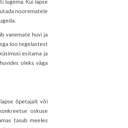
sti lugema. Kui lapse
rjutada noorematele
lugeda.
dib vanemate huvi ja
sega loo tegelastest
 küsimusi esitama ja
huvides oleks väga
lapse õpetajalt või
konkreetse oskuse
Samas tasub meeles