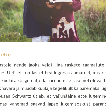
i ette
lastele nende jaoks veidi liiga raskete raamatute
e. Üldiselt on lastel hea lugeda raamatuid, mis 
ja kuulata kõrgemal, edasiarenemise tasemel olevaid
navara ja muudab kuulaja tegelikult ka paremaks lu
 Susan Schwartz ütleb, et valjuhäälne ette lugemin
uidas vanemad saavad lapse lugemisoskust paran