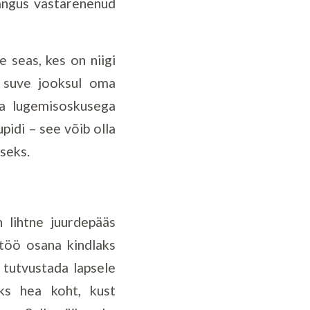
langus vastarenenud
e seas, kes on niigi
b suve jooksul oma
va lugemisoskusega
pidi – see võib olla
seks.
 lihtne juurdepääs
töö osana kindlaks
 tutvustada lapsele
ks hea koht, kust