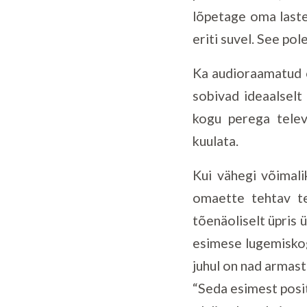
lõpetage oma laste
eriti suvel. See pol
Ka audioraamatud o
sobivad ideaalselt
kogu perega telev
kuulata.
Kui vähegi võimali
omaette tehtav te
tõenäoliselt üpris 
esimese lugemiskog
juhul on nad armast
“Seda esimest posit