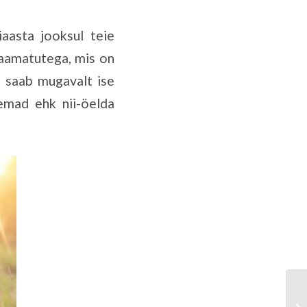
iaasta jooksul teie
raamatutega, mis on
s saab mugavalt ise
emad ehk nii-öelda