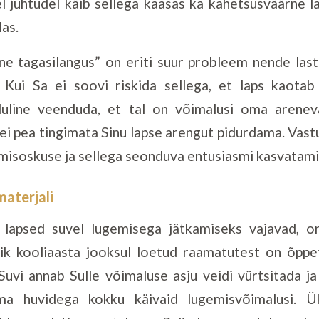
el juhtudel käib sellega kaasas ka kahetsusväärne 
as.
ne tagasilangus” on eriti suur probleem nende last
 Kui Sa ei soovi riskida sellega, et laps kaota
luline veenduda, et tal on võimalusi oma arene
ei pea tingimata Sinu lapse arengut pidurdama. Vastu
emisoskuse ja sellega seonduva entusiasmi kasvatami
materjali
 lapsed suvel lugemisega jätkamiseks vajavad, on
ik kooliaasta jooksul loetud raamatutest on õppe
uvi annab Sulle võimaluse asju veidi vürtsitada ja
ma huvidega kokku käivaid lugemisvõimalusi. Ü