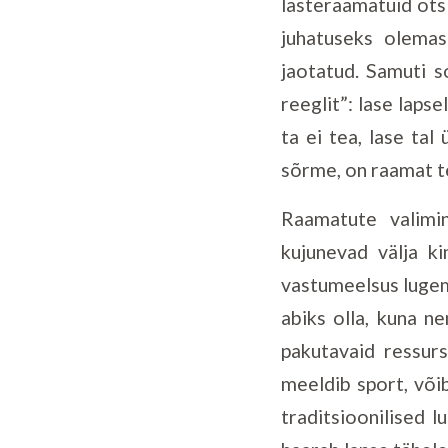
lasteraamatuid ots
juhatuseks olemas
jaotatud. Samuti s
reeglit”: lase laps
ta ei tea, lase tal
sõrme, on raamat te
Raamatute valimi
kujunevad välja ki
vastumeelsus lugem
abiks olla, kuna n
pakutavaid ressurs
meeldib sport, või
traditsioonilised l