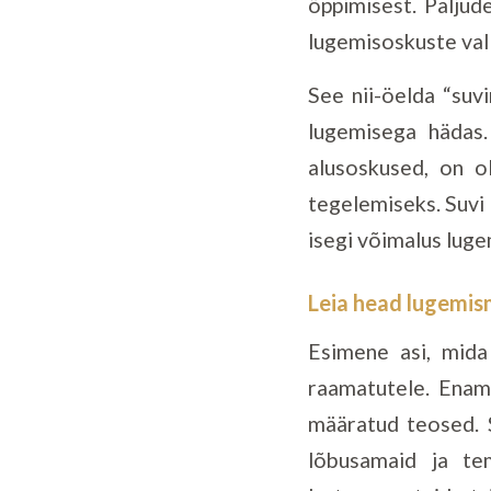
õppimisest. Paljud
lugemisoskuste vall
See nii-öelda “suvi
lugemisega hädas.
alusoskused, on o
tegelemiseks. Suvi 
isegi võimalus lug
Leia head lugemis
Esimene asi, mida
raamatutele. Enam
määratud teosed. S
lõbusamaid ja te