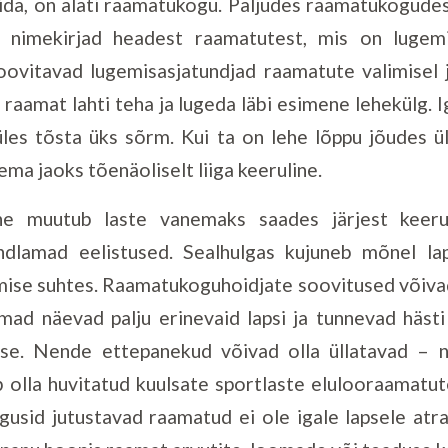
ida, on alati raamatukogu. Paljudes raamatukogudes
 nimekirjad headest raamatutest, mis on lugem
oovitavad lugemisasjatundjad raamatute valimisel 
el raamat lahti teha ja lugeda läbi esimene lehekülg. 
 üles tõsta üks sõrm. Kui ta on lehe lõppu jõudes ü
ma jaoks tõenäoliselt liiga keeruline.
ne muutub laste vanemaks saades järjest keeru
ndlamad eelistused. Sealhulgas kujuneb mõnel lap
ise suhtes. Raamatukoguhoidjate soovitused võivad 
emad näevad palju erinevaid lapsi ja tunnevad häst
se. Nende ettepanekud võivad olla üllatavad – nä
b olla huvitatud kuulsate sportlaste elulooraamatut
ugusid jutustavad raamatud ei ole igale lapsele at