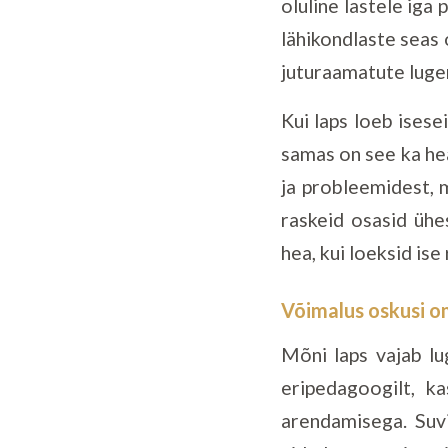
oluline lastele iga 
lähikondlaste seas
juturaamatute luge
Kui laps loeb isese
samas on see ka hea
ja probleemidest, m
raskeid osasid üh
hea, kui loeksid ise
Võimalus oskusi 
Mõni laps vajab lu
eripedagoogilt, 
arendamisega. Suv