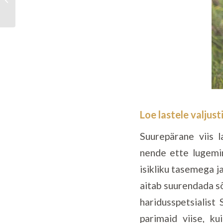
õnnelikumaks muuta?
Loe lastele valjust
Suurepärane viis 
nende ette lugemin
isikliku tasemega 
aitab suurendada sõ
haridusspetsialist
parimaid viise, k