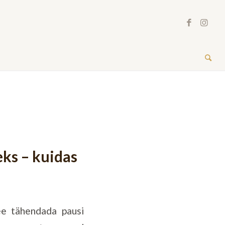
eks – kuidas
see tähendada pausi