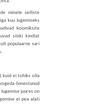
ohta.
de nimele selliste
 iga kuu lugemiseks
naudivad koomiksite
vad siiski kindlat
ult populaarne sari
.
 kuid ei tohiks olla
ne kogeda õnnestunud
 lugemise juures on
gemine ei pea alati