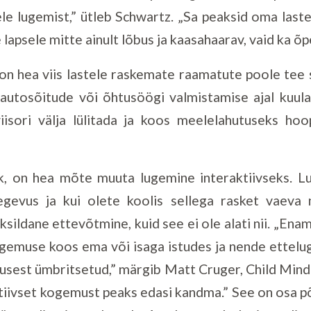
le lugemist,” ütleb Schwartz. „Sa peaksid oma laste
e lapsele mitte ainult lõbus ja kaasahaarav, vaid ka 
n hea viis lastele raskemate raamatute poole tee 
 autosõitude või õhtusöögi valmistamise ajal kuula
iisori välja lülitada ja koos meelelahutuseks hoo
k, on hea mõte muuta lugemine interaktiivseks. L
gevus ja kui olete koolis sellega rasket vaeva n
üksildane ettevõtmine, kuid see ei ole alati nii. „Ena
emuse koos ema või isaga istudes ja nende ettelug
usest ümbritsetud,” märgib Matt Cruger, Child Mind I
iivset kogemust peaks edasi kandma.” See on osa põ