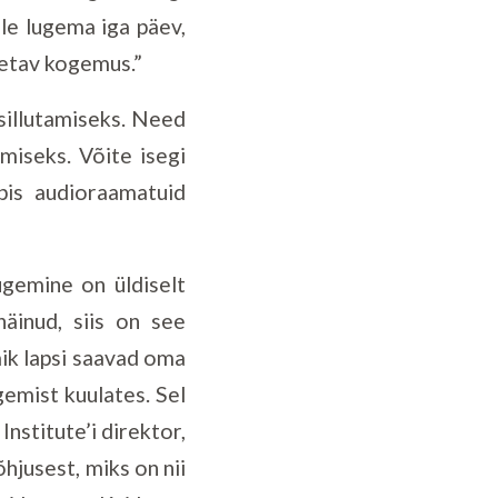
le lugema iga päev,
õpetav kogemus.”
sillutamiseks. Need
miseks. Võite isegi
pis audioraamatuid
ugemine on üldiselt
äinud, siis on see
mik lapsi saavad oma
emist kuulates. Sel
nstitute’i direktor,
hjusest, miks on nii