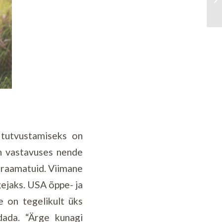
 tutvustamiseks on
on vastavuses nende
 raamatuid. Viimane
gejaks. USA õppe- ja
e on tegelikult üks
dada. “Ärge kunagi