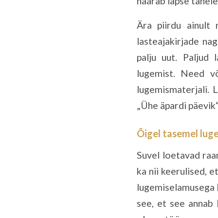
haarab lapse tähel
Ära piirdu ainult
lasteajakirjade na
palju uut. Paljud 
lugemist. Need võ
lugemismaterjali. 
„Ühe äpardi päevik“
Õigel tasemel lug
Suvel loetavad raam
ka nii keerulised, 
lugemiselamusega k
see, et see annab 