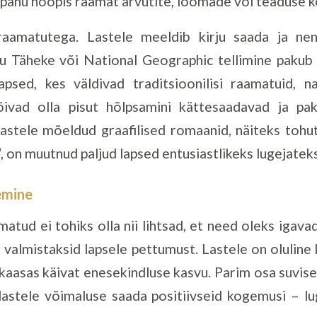
epanu hoopis raamat arvutite, loomade või teaduse k
 raamatutega. Lastele meeldib kirju saada ja nen
gu Täheke või National Geographic tellimine pakub
lapsed, kes väldivad traditsioonilisi raamatuid, 
ivad olla pisut hõlpsamini kättesaadavad ja paku
Lastele mõeldud graafilised romaanid, näiteks tohut
, on muutnud paljud lapsed entusiastlikeks lugejateks
emine
atud ei tohiks olla nii lihtsad, et need oleks igavad,
et valmistaksid lapsele pettumust. Lastele on oluli
aasas käivat enesekindluse kasvu. Parim osa suvise
lastele võimaluse saada positiivseid kogemusi – lu