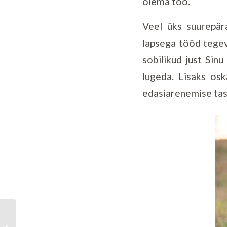
olema töö.
Veel üks suurepära
lapsega tööd tegev
sobilikud just Sin
lugeda. Lisaks os
edasiarenemise tase
Kuidas lapsi