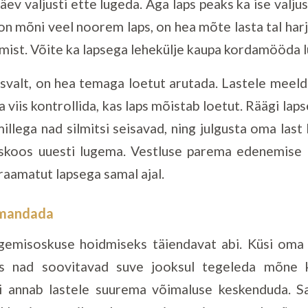
päev valjusti ette lugeda. Aga laps peaks ka ise valju
 on mõni veel noorem laps, on hea mõte lasta tal ha
mist. Võite ka lapsega lehekülje kaupa kordamööda 
isvalt, on hea temaga loetut arutada. Lastele meel
 viis kontrollida, kas laps mõistab loetut. Räägi lap
illega nad silmitsi seisavad, ning julgusta oma last
eskoos uuesti lugema. Vestluse parema edenemise 
 raamatut lapsega samal ajal.
omandada
gemisoskuse hoidmiseks täiendavat abi. Küsi oma 
kas nad soovitavad suve jooksul tegeleda mõne 
i annab lastele suurema võimaluse keskenduda. 