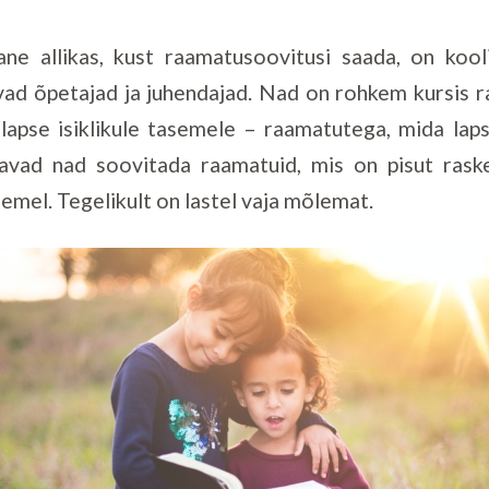
ne allikas, kust raamatusoovitusi saada, on kool
ad õpetajad ja juhendajad. Nad on rohkem kursis 
u lapse isiklikule tasemele – raamatutega, mida lap
kavad nad soovitada raamatuid, mis on pisut rask
mel. Tegelikult on lastel vaja mõlemat.