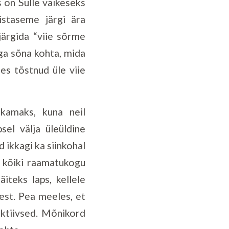
 on Sulle väikeseks
istaseme järgi ära
järgida “viie sõrme
Iga sõna kohta, mida
les tõstnud üle viie
kamaks, kuna neil
sel välja üleüldine
ikkagi ka siinkohal
i kõiki raamatukogu
iteks laps, kellele
est. Pea meeles, et
raktiivsed. Mõnikord