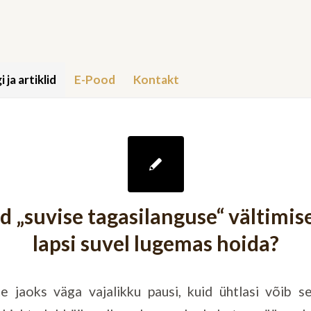
i ja artiklid
E-Pood
Kontakt
 „suvise tagasilanguse“ vältimis
lapsi suvel lugemas hoida?
e jaoks väga vajalikku pausi, kuid ühtlasi võib 