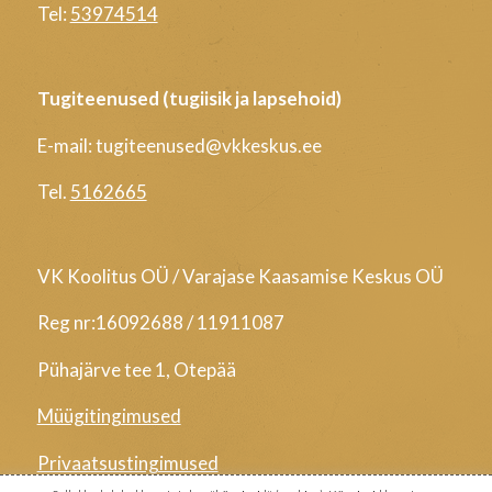
Tel:
53974514
Tugiteenused (tugiisik ja lapsehoid)
E-mail: tugiteenused@vkkeskus.ee
Tel.
5162665
VK Koolitus OÜ / Varajase Kaasamise Keskus OÜ
Reg nr:16092688 / 11911087
Pühajärve tee 1, Otepää
Müügitingimused
Privaatsustingimused