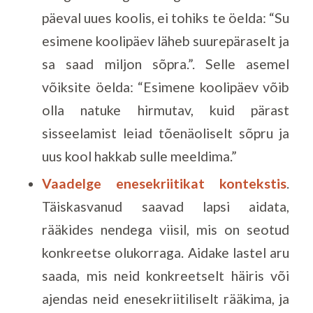
päeval uues koolis, ei tohiks te öelda: “Su
esimene koolipäev läheb suurepäraselt ja
sa saad miljon sõpra.”. Selle asemel
võiksite öelda: “Esimene koolipäev võib
olla natuke hirmutav, kuid pärast
sisseelamist leiad tõenäoliselt sõpru ja
uus kool hakkab sulle meeldima.”
Vaadelge enesekriitikat kontekstis
.
Täiskasvanud saavad lapsi aidata,
rääkides nendega viisil, mis on seotud
konkreetse olukorraga. Aidake lastel aru
saada, mis neid konkreetselt häiris või
ajendas neid enesekriitiliselt rääkima, ja