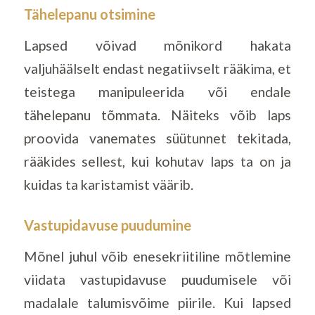
Tähelepanu otsimine
Lapsed võivad mõnikord hakata
valjuhäälselt endast negatiivselt rääkima, et
teistega manipuleerida või endale
tähelepanu tõmmata. Näiteks võib laps
proovida vanemates süütunnet tekitada,
rääkides sellest, kui kohutav laps ta on ja
kuidas ta karistamist väärib.
Vastupidavuse puudumine
Mõnel juhul võib enesekriitiline mõtlemine
viidata vastupidavuse puudumisele või
madalale talumisvõime piirile. Kui lapsed