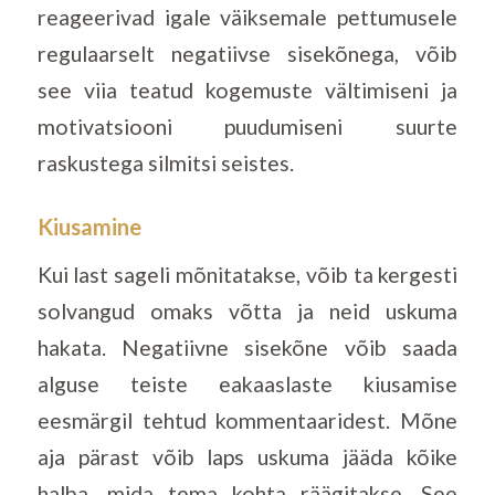
reageerivad igale väiksemale pettumusele
regulaarselt negatiivse sisekõnega, võib
see viia teatud kogemuste vältimiseni ja
motivatsiooni puudumiseni suurte
raskustega silmitsi seistes.
Kiusamine
Kui last sageli mõnitatakse, võib ta kergesti
solvangud omaks võtta ja neid uskuma
hakata. Negatiivne sisekõne võib saada
alguse teiste eakaaslaste kiusamise
eesmärgil tehtud kommentaaridest. Mõne
aja pärast võib laps uskuma jääda kõike
halba, mida tema kohta räägitakse. See