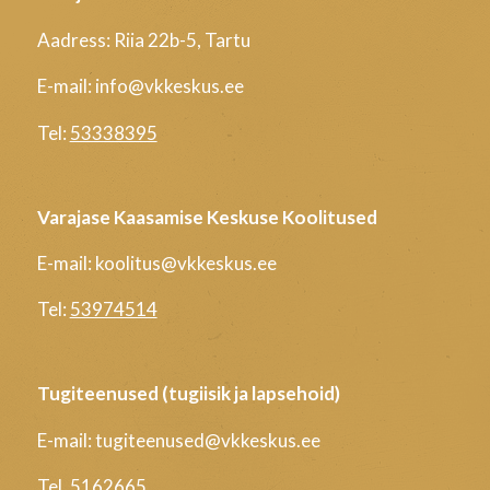
Aadress: Riia 22b-5, Tartu
E-mail: info@vkkeskus.ee
Tel:
53338395
Varajase Kaasamise Keskuse Koolitused
E-mail: koolitus@vkkeskus.ee
Tel:
53974514
Tugiteenused (tugiisik ja lapsehoid)
E-mail: tugiteenused@vkkeskus.ee
Tel.
5162665