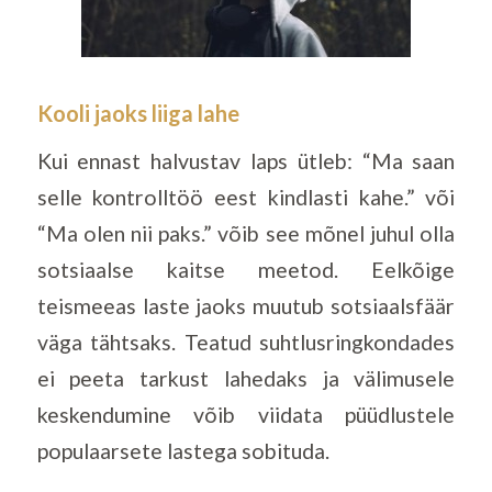
Kooli jaoks liiga lahe
Kui ennast halvustav laps ütleb: “Ma saan
selle kontrolltöö eest kindlasti kahe.” või
“Ma olen nii paks.” võib see mõnel juhul olla
sotsiaalse kaitse meetod. Eelkõige
teismeeas laste jaoks muutub sotsiaalsfäär
väga tähtsaks. Teatud suhtlusringkondades
ei peeta tarkust lahedaks ja välimusele
keskendumine võib viidata püüdlustele
populaarsete lastega sobituda.