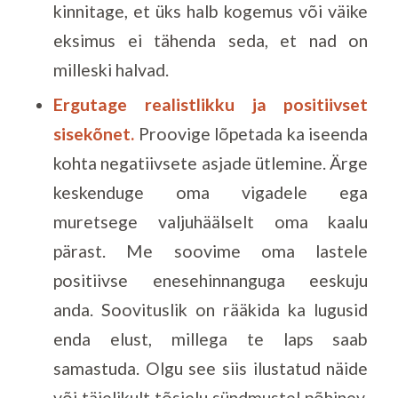
kinnitage, et üks halb kogemus või väike
eksimus ei tähenda seda, et nad on
milleski halvad.
Ergutage realistlikku ja positiivset
sisekõnet.
Proovige lõpetada ka iseenda
kohta negatiivsete asjade ütlemine. Ärge
keskenduge oma vigadele ega
muretsege valjuhäälselt oma kaalu
pärast. Me soovime oma lastele
positiivse enesehinnanguga eeskuju
anda. Soovituslik on rääkida ka lugusid
enda elust, millega te laps saab
samastuda. Olgu see siis ilustatud näide
või täielikult tõsielu sündmustel põhinev,