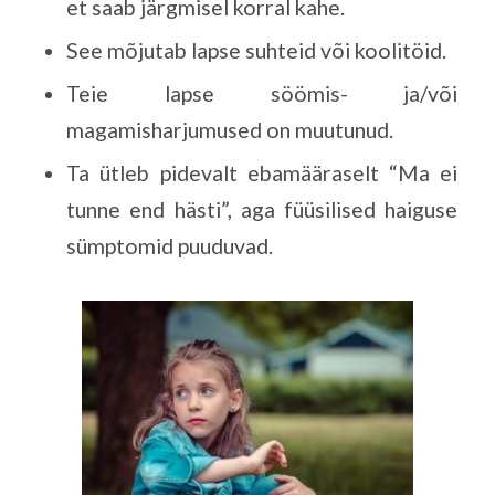
et saab järgmisel korral kahe.
See mõjutab lapse suhteid või koolitöid.
Teie lapse söömis- ja/või
magamisharjumused on muutunud.
Ta ütleb pidevalt ebamääraselt “Ma ei
tunne end hästi”, aga füüsilised haiguse
sümptomid puuduvad.