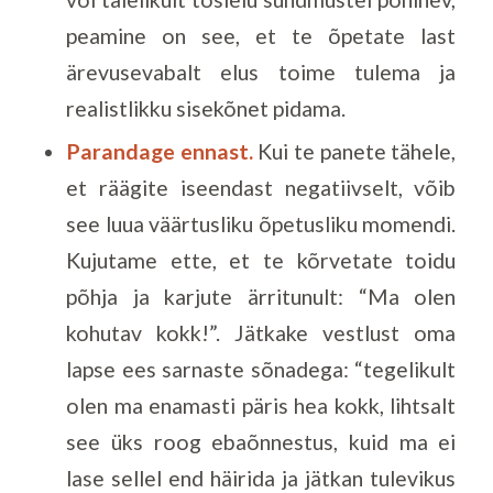
peamine on see, et te õpetate last
ärevusevabalt elus toime tulema ja
realistlikku sisekõnet pidama.
Parandage ennast.
Kui te panete tähele,
et räägite iseendast negatiivselt, võib
see luua väärtusliku õpetusliku momendi.
Kujutame ette, et te kõrvetate toidu
põhja ja karjute ärritunult: “Ma olen
kohutav kokk!”. Jätkake vestlust oma
lapse ees sarnaste sõnadega: “tegelikult
olen ma enamasti päris hea kokk, lihtsalt
see üks roog ebaõnnestus, kuid ma ei
lase sellel end häirida ja jätkan tulevikus