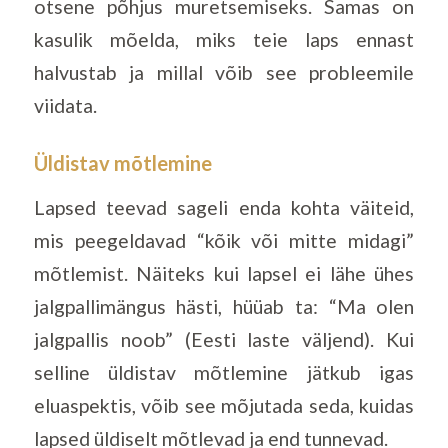
otsene põhjus muretsemiseks. Samas on
kasulik mõelda, miks teie laps ennast
halvustab ja millal võib see probleemile
viidata.
Üldistav mõtlemine
Lapsed teevad sageli enda kohta väiteid,
mis peegeldavad “kõik või mitte midagi”
mõtlemist. Näiteks kui lapsel ei lähe ühes
jalgpallimängus hästi, hüüab ta: “Ma olen
jalgpallis noob” (Eesti laste väljend). Kui
selline üldistav mõtlemine jätkub igas
eluaspektis, võib see mõjutada seda, kuidas
lapsed üldiselt mõtlevad ja end tunnevad.