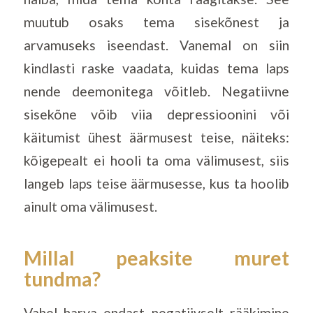
muutub osaks tema sisekõnest ja
arvamuseks iseendast. Vanemal on siin
kindlasti raske vaadata, kuidas tema laps
nende deemonitega võitleb. Negatiivne
sisekõne võib viia depressioonini või
käitumist ühest äärmusest teise, näiteks:
kõigepealt ei hooli ta oma välimusest, siis
langeb laps teise äärmusesse, kus ta hoolib
ainult oma välimusest.
Millal peaksite muret
tundma?
Vahel harva endast negatiivselt rääkimine