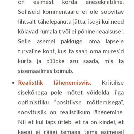
on esimest korda enesekriitiline,
Selliseid kommentaare ei ole soovitav
lihtsalt tähelepanuta jätta, isegi kui need
kõlavad rumalalt või ei põhine reaalsusel.
Selle asemel pakkuge oma lapsele
turvaline koht, kus ta saab oma muresid
kurta ja püüdke aru saada, mis ta
sisemaailmas toimub.
Realistlik lähenemisviis.
Kriitilise
sisekõnega pole mõtet võidelda liiga
optimistliku “positiivse mõtlemisega”,
soovituslik on realistlikum lähenemine.
Nii et kui laps ütleb, et ta on kindel, et
keegi ei räägi temaga tema esimesel