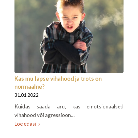
Kas mu lapse vihahood ja trots on
normaalne?
31.01.2022
Kuidas saada aru, kas emotsionaalsed
vihahood või agressioon…
Loe edasi