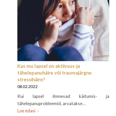
Kas mu lapsel on aktiivsus-ja
tähelepanuhäire või traumajärgne
stressihäire?
08.02.2022
Kui lapsel ilmnevad käitumis- ja
tähelepanuprobleemid, arvatakse…
Loe edasi