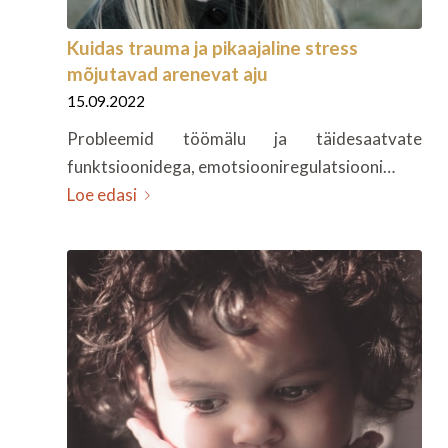
Kuidas trauma ja pikaajaline stress
mõjutavad arenevat aju
15.09.2022
Probleemid töömälu ja täidesaatvate
funktsioonidega, emotsiooniregulatsiooni…
Loe edasi