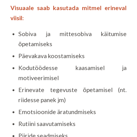
Visuaale saab kasutada mitmel erineval
viisil:
Sobiva ja mittesobiva käitumise
õpetamiseks
Päevakava koostamiseks
Kodutöödesse kaasamisel ja
motiveerimisel
Erinevate tegevuste õpetamisel (nt.
riidesse panek jm)
Emotsioonide äratundmiseks
Rutiini saavutamiseks
Piiride seadmiseks