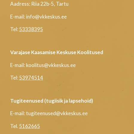
Aadress: Riia 22b-5, Tartu
E-mail: info@vkkeskus.ee
Tel:
53338395
Varajase Kaasamise Keskuse Koolitused
E-mail: koolitus@vkkeskus.ee
Tel:
53974514
Tugiteenused (tugiisik ja lapsehoid)
E-mail: tugiteenused@vkkeskus.ee
Tel.
5162665