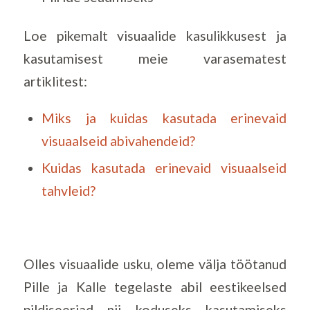
Loe pikemalt visuaalide kasulikkusest ja
kasutamisest meie varasematest
artiklitest:
Miks ja kuidas kasutada erinevaid
visuaalseid abivahendeid?
Kuidas kasutada erinevaid visuaalseid
tahvleid?
Olles visuaalide usku, oleme välja töötanud
Pille ja Kalle tegelaste abil eestikeelsed
pildiseeriad nii koduseks kasutamiseks