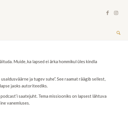
äituda. Muide, ka lapsed ei ärka hommikul üles kindla
usaldusväärne ja tugev suhe”. See raamat räägib sellest,
lapse jaoks autoriteediks.
odcast’i saatejuht. Tema missiooniks on lapsest lähtuva
ine vanemluses.