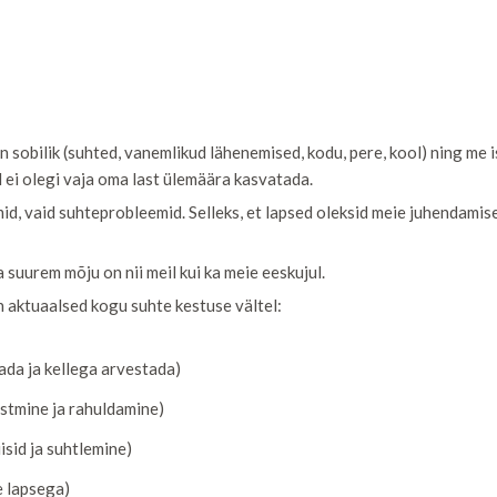
 sobilik (suhted, vanemlikud lähenemised, kodu, pere, kool) ning me i
l ei olegi vaja oma last ülemäära kasvatada.
mid, vaid suhteprobleemid. Selleks, et lapsed oleksid meie juhendamise
suurem mõju on nii meil kui ka meie eeskujul.
 on aktuaalsed kogu suhte kestuse vältel:
ada ja kellega arvestada)
stmine ja rahuldamine)
sid ja suhtlemine)
e lapsega)