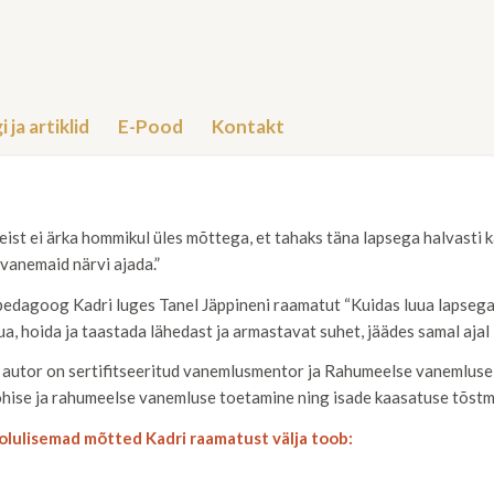
i ja artiklid
E-Pood
Kontakt
ist ei ärka hommikul üles mõttega, et tahaks täna lapsega halvasti k
vanemaid närvi ajada.”
edagoog Kadri luges Tanel Jäppineni raamatut “Kuidas luua lapsega 
ua, hoida ja taastada lähedast ja armastavat suhet, jäädes samal ajal 
autor on sertifitseeritud vanemlusmentor ja Rahumeelse vanemluse p
hise ja rahumeelse vanemluse toetamine ning isade kaasatuse tõstm
 olulisemad mõtted Kadri raamatust välja toob: