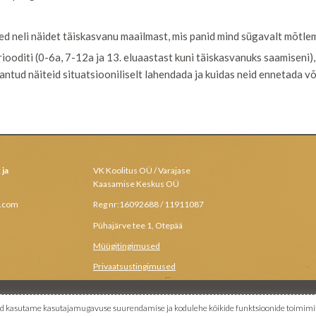
sed neli näidet täiskasvanu maailmast, mis panid mind sügavalt mõtlema
ooditi (0-6a, 7-12a ja 13. eluaastast kuni täiskasvanuks saamiseni), 
s antud näiteid situatsiooniliselt lahendada ja kuidas neid ennetada võ
 ja
VK Koolitus OÜ / Varajase
Kaasamise Keskus OÜ
l.com
Reg nr:16092688 / 11911087
Pühajärve tee 1, Otepää
Müügitingimused
Privaatsustingimused
iseid kasutame kasutajamugavuse suurendamise ja kodulehe kõikide funktsioonide toimimi