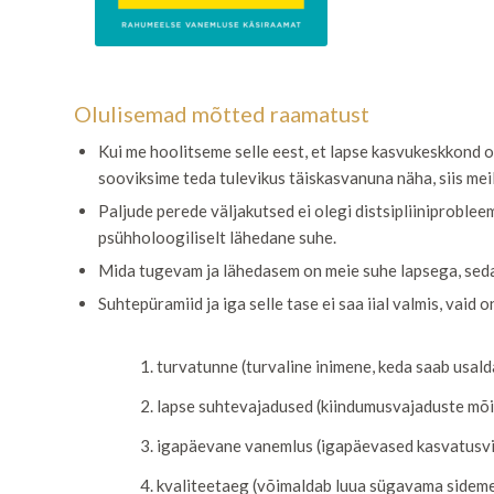
Olulisemad mõtted raamatust
Kui me hoolitseme selle eest, et lapse kasvukeskkond on
sooviksime teda tulevikus täiskasvanuna näha, siis mei
Paljude perede väljakutsed ei olegi distsipliiniproblee
psühholoogiliselt lähedane suhe.
Mida tugevam ja lähedasem on meie suhe lapsega, seda 
Suhtepüramiid ja iga selle tase ei saa iial valmis, vaid
turvatunne (turvaline inimene, keda saab usald
lapse suhtevajadused (kiindumusvajaduste mõi
igapäevane vanemlus (igapäevased kasvatusvii
kvaliteetaeg (võimaldab luua sügavama sidem