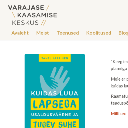
Avaleht
Meist
Teenused
Koolitused
Blog
“Keegi me
plaaniga 
Meie erip
kuidas lu
Raamatu 
teaduspõ
Millised