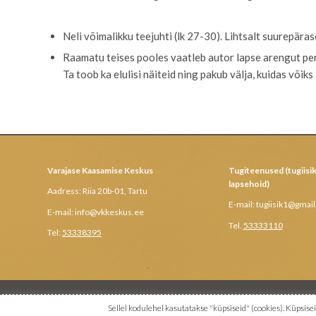
Neli võimalikku teejuhti (lk 27-30). Lihtsalt suurepära
Raamatu teises pooles vaatleb autor lapse arengut peri
Ta toob ka elulisi näiteid ning pakub välja, kuidas võik
Varajase Kaasamise Keskus
Tugiteenused (tugiisik
lapsehoid)
Aadress: Riia 20b-01, Tartu
E-mail: tugiisik1@gmai
E-mail: info@vkkeskus.ee
Tel.
53333110
Tel:
53338395
© 2019 Varajase Kaasamise Keskus OÜ
Sellel kodulehel kasutatakse "küpsiseid" (cookies). Küps