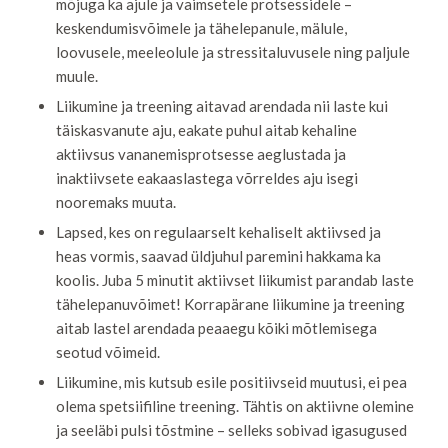
mõjuga ka ajule ja vaimsetele protsessidele –
keskendumisvõimele ja tähelepanule, mälule,
loovusele, meeleolule ja stressitaluvusele ning paljule
muule.
Liikumine ja treening aitavad arendada nii laste kui
täiskasvanute aju, eakate puhul aitab kehaline
aktiivsus vananemisprotsesse aeglustada ja
inaktiivsete eakaaslastega võrreldes aju isegi
nooremaks muuta.
Lapsed, kes on regulaarselt kehaliselt aktiivsed ja
heas vormis, saavad üldjuhul paremini hakkama ka
koolis. Juba 5 minutit aktiivset liikumist parandab laste
tähelepanuvõimet! Korrapärane liikumine ja treening
aitab lastel arendada peaaegu kõiki mõtlemisega
seotud võimeid.
Liikumine, mis kutsub esile positiivseid muutusi, ei pea
olema spetsiifiline treening. Tähtis on aktiivne olemine
ja seeläbi pulsi tõstmine – selleks sobivad igasugused