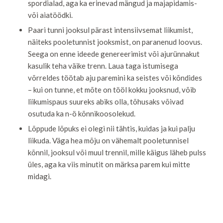
spordialad, aga ka erinevad mängud ja majapidamis-
või aiatöödki.
Paari tunni jooksul pärast intensiivsemat liikumist,
näiteks pooletunnist jooksmist, on paranenud loovus.
Seega on enne ideede genereerimist või ajurünnakut
kasulik teha väike trenn. Laua taga istumisega
võrreldes töötab aju paremini ka seistes või kõndides
– kui on tunne, et mõte on tööl kokku jooksnud, võib
liikumispaus suureks abiks olla, tõhusaks võivad
osutuda ka n-ö kõnnikoosolekud.
Lõppude lõpuks ei olegi nii tähtis, kuidas ja kui palju
liikuda. Väga hea mõju on vähemalt pooletunnisel
kõnnil, jooksul või muul trennil, mille käigus läheb pulss
üles, aga ka viis minutit on märksa parem kui mitte
midagi.