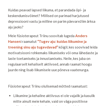
Kuidas peavad lapsed liikuma, et parandada õpi- ja
keskendumisvõimet? Millised on parimad harjutused
depressiooni vastu ja milline on parim päevarežiim ärksa
aju jaoks?
Meie füsioterapeut Triinu soovitab lugeda
Anders
Hansen
i raamatut
“Tugev aju: kuidas liikumine ja
treening sinu aju tugevdavad”
kõigil, kes soovivad leida
motivatsiooni rohkemaks liikumiseks või oma lähedaste ja
laste toetamiseks ja innustamiseks. Neile, kes juba on
regulaarselt kehaliselt aktiivsed, annab raamat hoogu
juurde ning lisab liikumisele uue põneva vaatenurga.
Füsioterapeut Triinu olulisemad mõtted raamatust:
Liikumine ja kehaline aktiivsus ei ole vajalik ja kasulik
mitte ainult meie kehale, vaid on väga positiivse