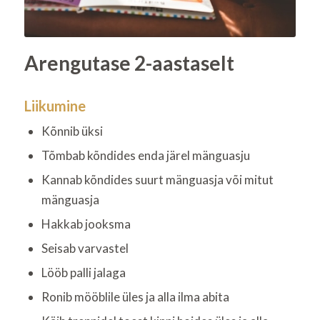
Arengutase 2-aastaselt
Liikumine
Kõnnib üksi
Tõmbab kõndides enda järel mänguasju
Kannab kõndides suurt mänguasja või mitut
mänguasja
Hakkab jooksma
Seisab varvastel
Lööb palli jalaga
Ronib mööblile üles ja alla ilma abita