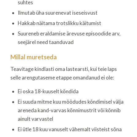
suhtes
Ilmutab üha suurenevat iseseisvust
Hakkab näitama trotslikku käitumist
Suureneb eraldamise ärevuse episoodide arv,
seejärel need taanduvad
Millal muretseda
Teavitage kindlasti oma lastearsti, kui teie laps
selle arengutaseme etappe omandanud ei ole:
Ei oska 18-kuuselt kõndida
Ei suuda mitme kuu möödudes kõndimisel välja
areneda kand-varvas kõnnimustrit või kõnnib
ainult varvastel
Ei ütle 18 kuu vanuselt vähemalt viisteist sõna