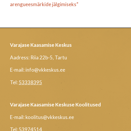
arengueesmärkide jälgimiseks”
Varajase Kaasamise Keskus
Aadress: Riia 22b-5, Tartu
E-mail: info@vkkeskus.ee
Tel:
53338395
Varajase Kaasamise Keskuse Koolitused
E-mail: koolitus@vkkeskus.ee
Tel:
53974514