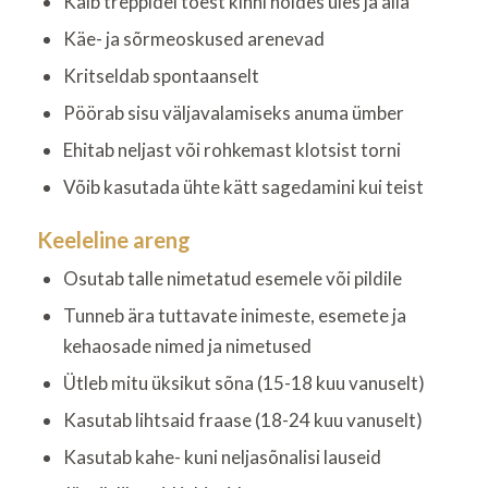
Käib treppidel toest kinni hoides üles ja alla
Käe- ja sõrmeoskused arenevad
Kritseldab spontaanselt
Pöörab sisu väljavalamiseks anuma ümber
Ehitab neljast või rohkemast klotsist torni
Võib kasutada ühte kätt sagedamini kui teist
Keeleline areng
Osutab talle nimetatud esemele või pildile
Tunneb ära tuttavate inimeste, esemete ja
kehaosade nimed ja nimetused
Ütleb mitu üksikut sõna (15-18 kuu vanuselt)
Kasutab lihtsaid fraase (18-24 kuu vanuselt)
Kasutab kahe- kuni neljasõnalisi lauseid