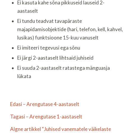
Ei kasuta kahe sõna pikkuseid lauseid 2-
aastaselt
Ei tundu teadvat tavapäraste
majapidamisobjektide (hari, telefon, kell, kahvel,
lusikas) funktsioone 15-kuu vanuselt
Ei imiteeri tegevusi ega sõnu
Ei järgi 2-aastaselt lihtsaid juhiseid
Ei suuda 2-aastaselt ratastega mänguasja
lükata
Edasi – Arengutase 4-aastaselt
Tagasi – Arengutase 1-aastaselt
Algne artikkel “Juhised vanematele väikelaste