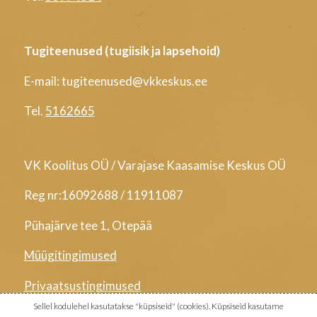
Tugiteenused (tugiisik ja lapsehoid)
E-mail: tugiteenused@vkkeskus.ee
Tel.
5162665
VK Koolitus OÜ / Varajase Kaasamise Keskus OÜ
Reg nr:16092688 / 11911087
Pühajärve tee 1, Otepää
Müügitingimused
Privaatsustingimused
Sellel kodulehel kasutatakse "küpsiseid" (cookies). Küpsiseid kasutame