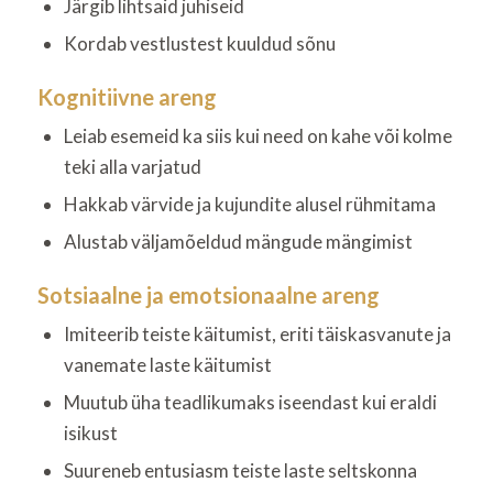
Järgib lihtsaid juhiseid
Kordab vestlustest kuuldud sõnu
Kognitiivne areng
Leiab esemeid ka siis kui need on kahe või kolme
teki alla varjatud
Hakkab värvide ja kujundite alusel rühmitama
Alustab väljamõeldud mängude mängimist
Sotsiaalne ja emotsionaalne areng
Imiteerib teiste käitumist, eriti täiskasvanute ja
vanemate laste käitumist
Muutub üha teadlikumaks iseendast kui eraldi
isikust
Suureneb entusiasm teiste laste seltskonna